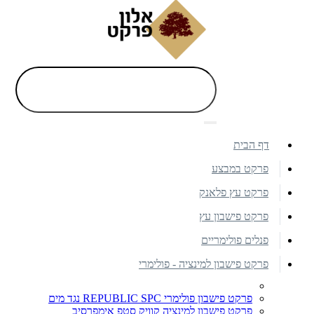
דף הבית
פרקט במבצע
פרקט עץ פלאנק
פרקט פישבון עץ
פנלים פולימריים
פרקט פישבון למינציה - פולימרי
פרקט פישבון פולימרי REPUBLIC SPC נגד מים
פרקט פישבון למינציה קוויק סטפ אימפרסיב