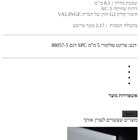
שכבת מדרך :
0.5 מ"מ
דרגת שחיקה AC-5
חיבור קליק G2 חזק של חברת VALINGE
בחבילה הכמות : 2.17 מטר מרובע
דגם:
פרקט פולימרי 5 מ"מ SPC דגם 88057-5
אשפרויות מוצר
המשך
מוצרים שעשויים לעניין אותך