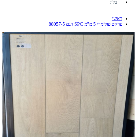
בלוג
ראשי
פרקט פולימרי 5 מ"מ SPC דגם 88057-5