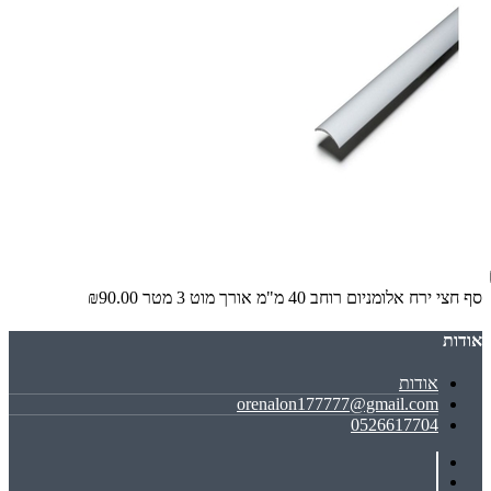
סף חצי ירח אלומניום רוחב 40 מ"מ אורך מוט 3 מטר
₪90.00
אודות
אודות
orenalon177777@gmail.com
0526617704