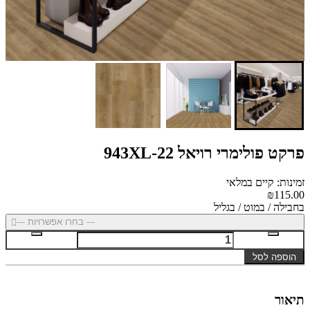
פרקט פולימרי רויאל 943XL-22
זמינות: קיים במלאי
₪115.00
בחבילה / במוט / בגליל
--- בחרו אפשרויות ---
הוספה לסל
תיאור