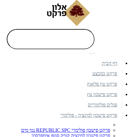
דף הבית
פרקט במבצע
פרקט עץ פלאנק
פרקט פישבון עץ
פנלים פולימריים
פרקט פישבון למינציה - פולימרי
פרקט פישבון פולימרי REPUBLIC SPC נגד מים
פרקט פישבון למינציה קוויק סטפ אימפרסיב