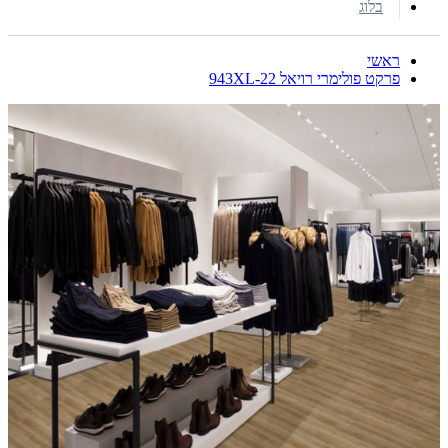
בלוג
ראשי
פרקט פולימרי רויאל 943XL-22