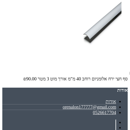
סף חצי ירח אלומניום רוחב 40 מ"מ אורך מוט 3 מטר
₪90.00
אודות
אודות
orenalon177777@gmail.com
0526617704