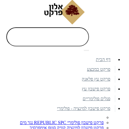
דף הבית
פרקט במבצע
פרקט עץ פלאנק
פרקט פישבון עץ
פנלים פולימריים
פרקט פישבון למינציה - פולימרי
פרקט פישבון פולימרי REPUBLIC SPC נגד מים
פרקט פישבון למינציה קוויק סטפ אימפרסיב