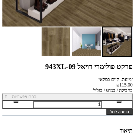
פרקט פולימרי רויאל 943XL-09
זמינות: קיים במלאי
₪115.00
בחבילה / במוט / בגליל
--- בחרו אפשרויות ---
הוספה לסל
תיאור