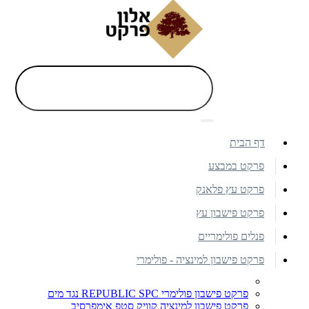
דף הבית
פרקט במבצע
פרקט עץ פלאנק
פרקט פישבון עץ
פנלים פולימריים
פרקט פישבון למינציה - פולימרי
פרקט פישבון פולימרי REPUBLIC SPC נגד מים
פרקט פישבון למינציה קוויק סטפ אימפרסיב