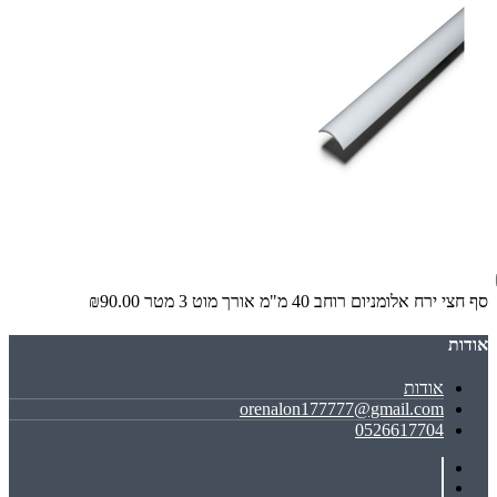
סף חצי ירח אלומניום רוחב 40 מ"מ אורך מוט 3 מטר
₪90.00
אודות
אודות
orenalon177777@gmail.com
0526617704