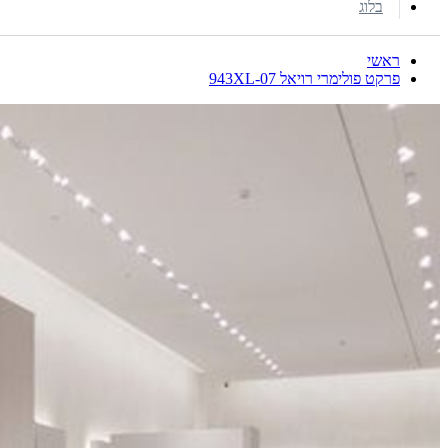
בלוג
ראשי
פרקט פולימרי רויאל 943XL-07