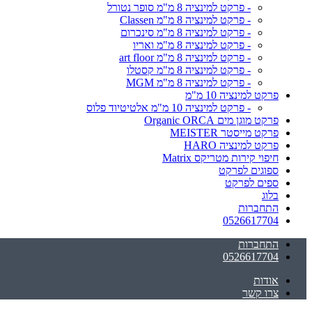
- פרקט למינציה 8 מ"מ סופר נטורל
- פרקט למינציה 8 מ"מ Classen
- פרקט למינציה 8 מ"מ סינכרום
- פרקט למינציה 8 מ"מ ואריו
- פרקט למינציה 8 מ"מ art floor
- פרקט למינציה 8 מ"מ קסטלו
- פרקט למינציה 8 מ"מ MGM
פרקט למינציה 10 מ"מ
- פרקט למינציה 10 מ"מ אלטיטיוד פלוס
פרקט מוגן מים Organic ORCA
פרקט מייסטר MEISTER
פרקט למינציה HARO
חיפוי קירות מטריקס Matrix
ספוגים לפרקט
ספים לפרקט
בלוג
התחברות
0526617704
התחברות
0526617704
אודות
צרו קשר