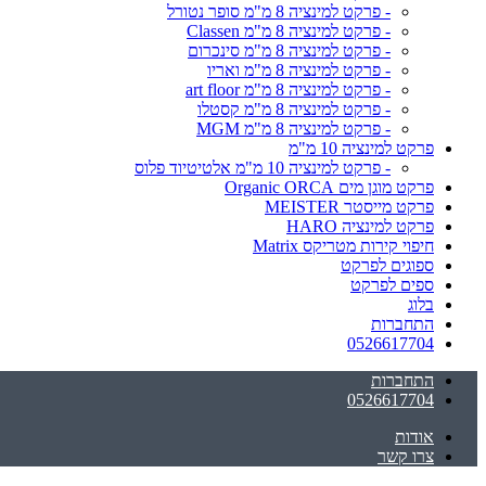
- פרקט למינציה 8 מ"מ סופר נטורל
- פרקט למינציה 8 מ"מ Classen
- פרקט למינציה 8 מ"מ סינכרום
- פרקט למינציה 8 מ"מ ואריו
- פרקט למינציה 8 מ"מ art floor
- פרקט למינציה 8 מ"מ קסטלו
- פרקט למינציה 8 מ"מ MGM
פרקט למינציה 10 מ"מ
- פרקט למינציה 10 מ"מ אלטיטיוד פלוס
פרקט מוגן מים Organic ORCA
פרקט מייסטר MEISTER
פרקט למינציה HARO
חיפוי קירות מטריקס Matrix
ספוגים לפרקט
ספים לפרקט
בלוג
התחברות
0526617704
התחברות
0526617704
אודות
צרו קשר