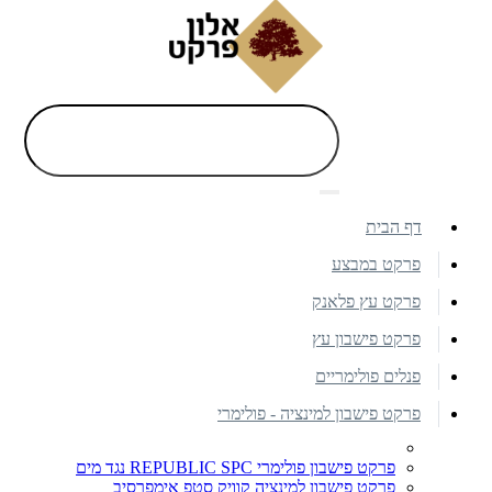
דף הבית
פרקט במבצע
פרקט עץ פלאנק
פרקט פישבון עץ
פנלים פולימריים
פרקט פישבון למינציה - פולימרי
פרקט פישבון פולימרי REPUBLIC SPC נגד מים
פרקט פישבון למינציה קוויק סטפ אימפרסיב