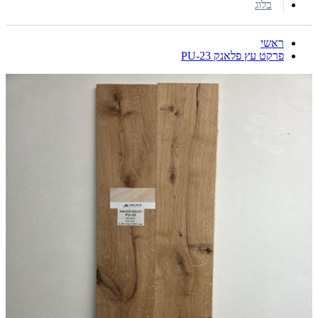
בלוג
ראשי
פרקט עץ פלאנק PU-23