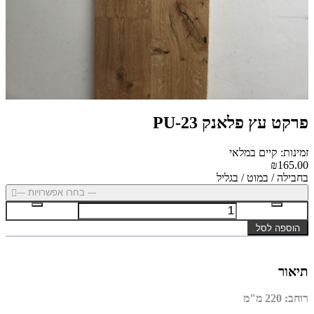
פרקט עץ פלאנק PU-23
זמינות: קיים במלאי
₪165.00
בחבילה / במוט / בגליל
--- בחרו אפשרויות ---
הוספה לסל
תיאור
רוחב
: 220
מ"מ