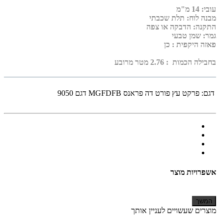
עובי
:
14 מ"מ
מבנה לוח: תלת שכבתי
התקנה: הדבקה או צפה
גמר: שמן טבעי
פאזה היקפית
: כן
בחבילה הכמות : 2.76 מטר מרובע
דגם:
פרקט עץ פורט דה פראנס MGFDFB דגם 9050
אשפרויות מוצר
המשך
מוצרים שעשויים לעניין אותך