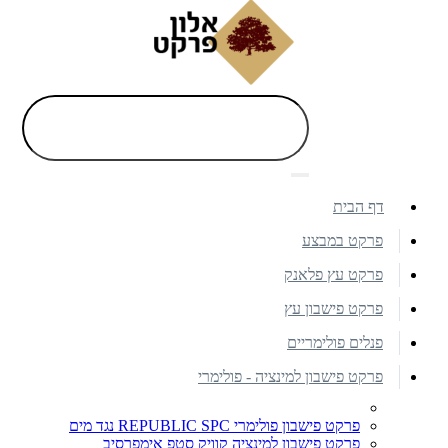
דף הבית
פרקט במבצע
פרקט עץ פלאנק
פרקט פישבון עץ
פנלים פולימריים
פרקט פישבון למינציה - פולימרי
פרקט פישבון פולימרי REPUBLIC SPC נגד מים
פרקט פישבון למינציה קוויק סטפ אימפרסיב