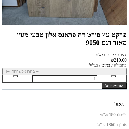
פרקט עץ פורט דה פראנס אלון טבעי מגוון
מאוד דגם 9050
זמינות: קיים במלאי
₪210.00
בחבילה / במוט / בגליל
--- בחרו אפשרויות ---
הוספה לסל
תיאור
רוחב
:
180 מ"מ
אורך
:
1860 מ"מ