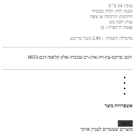
עובי
:
14 מ"מ
מבנה לוח: תלת שכבתי
התקנה: הדבקה או צפה
גמר: לכה מט
פאזה היקפית
: כן
בחבילה הכמות : 2.89 מטר מרובע
דגם:
פרקט-עץ-דה-אדג-רב-שכבתי-אלון-קלאסי-דגם-6653
אשפרויות מוצר
המשך
מוצרים שעשויים לעניין אותך