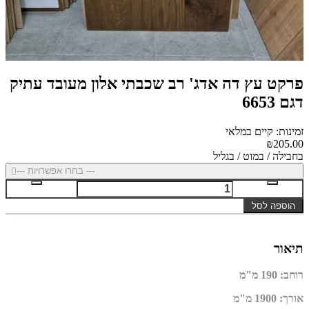
פרקט עץ דה אדג' רב שכבתי אלון מעובד עתיק
דגם 6653
זמינות: קיים במלאי
₪205.00
בחבילה / במוט / בגליל
--- בחרו אפשרויות ---
הוספה לסל
תיאור
רוחב
:
190 מ"מ
אורך
:
1900 מ"מ