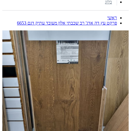
בלוג
ראשי
פרקט עץ דה אדג' רב שכבתי אלון מעובד עתיק דגם 6653