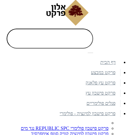
דף הבית
פרקט במבצע
פרקט עץ פלאנק
פרקט פישבון עץ
פנלים פולימריים
פרקט פישבון למינציה - פולימרי
פרקט פישבון פולימרי REPUBLIC SPC נגד מים
פרקט פישבון למינציה קוויק סטפ אימפרסיב