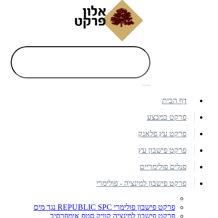
דף הבית
פרקט במבצע
פרקט עץ פלאנק
פרקט פישבון עץ
פנלים פולימריים
פרקט פישבון למינציה - פולימרי
פרקט פישבון פולימרי REPUBLIC SPC נגד מים
פרקט פישבון למינציה קוויק סטפ אימפרסיב