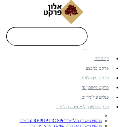
דף הבית
פרקט במבצע
פרקט עץ פלאנק
פרקט פישבון עץ
פנלים פולימריים
פרקט פישבון למינציה - פולימרי
פרקט פישבון פולימרי REPUBLIC SPC נגד מים
פרקט פישבון למינציה קוויק סטפ אימפרסיב