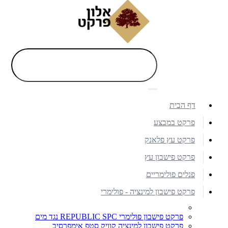
דף הבית
פרקט במבצע
פרקט עץ פלאנק
פרקט פישבון עץ
פנלים פולימריים
פרקט פישבון למינציה - פולימרי
פרקט פישבון פולימרי REPUBLIC SPC נגד מים
פרקט פישבון למינציה קוויק סטפ אימפרסיב