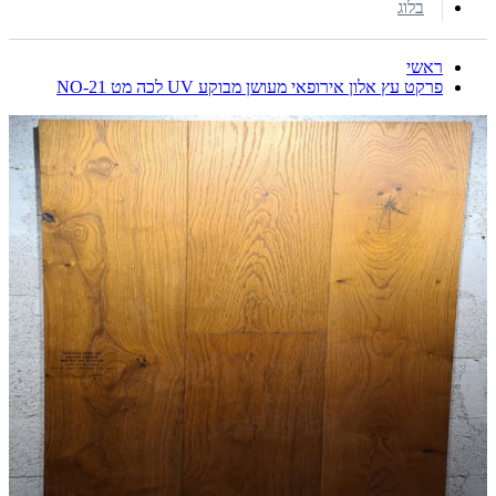
בלוג
ראשי
פרקט עץ אלון אירופאי מעושן מבוקע UV לכה מט NO-21