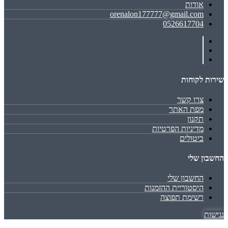
אודות
orenalon177777@gmail.com
0526617704
שירות לקוחות
צרו קשר
מפת האתר
תקנון
מדיניות הפרטיות
ביטולים
החשבון שלי
החשבון שלי
היסטוריית ההזמנות
רשימת תפוצה
נגישות