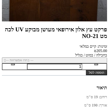
פרקט עץ אלון אירופאי מעושן מבוקע UV לכה
מט NO-21
זמינות: קיים במלאי
₪205.00
בחבילה / במוט / בגליל
--- בחרו אפשרויות ---
הוספה לסל
תיאור
רוחב
: 19
ס"מ
אורך
:
190
ס"מ