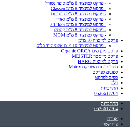
- פרקט למינציה 8 מ"מ סופר נטורל
- פרקט למינציה 8 מ"מ Classen
- פרקט למינציה 8 מ"מ סינכרום
- פרקט למינציה 8 מ"מ ואריו
- פרקט למינציה 8 מ"מ art floor
- פרקט למינציה 8 מ"מ קסטלו
- פרקט למינציה 8 מ"מ MGM
פרקט למינציה 10 מ"מ
- פרקט למינציה 10 מ"מ אלטיטיוד פלוס
פרקט מוגן מים Organic ORCA
פרקט מייסטר MEISTER
פרקט למינציה HARO
חיפוי קירות מטריקס Matrix
ספוגים לפרקט
ספים לפרקט
בלוג
התחברות
0526617704
התחברות
0526617704
אודות
צרו קשר