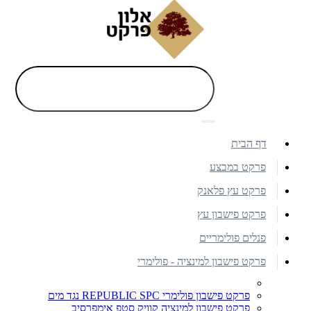
דף הבית
פרקט במבצע
פרקט עץ פלאנק
פרקט פישבון עץ
פנלים פולימריים
פרקט פישבון למינציה - פולימרי
פרקט פישבון פולימרי REPUBLIC SPC נגד מים
פרקט פישבון למינציה קוויק סטפ אימפרסיב