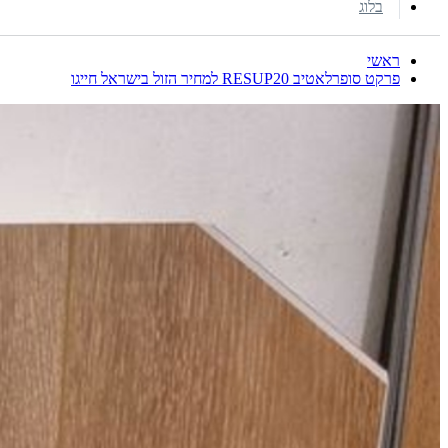
בלוג
ראשי
פרקט סופרלאטיב RESUP20 למחיר הזול בישראל חייגו