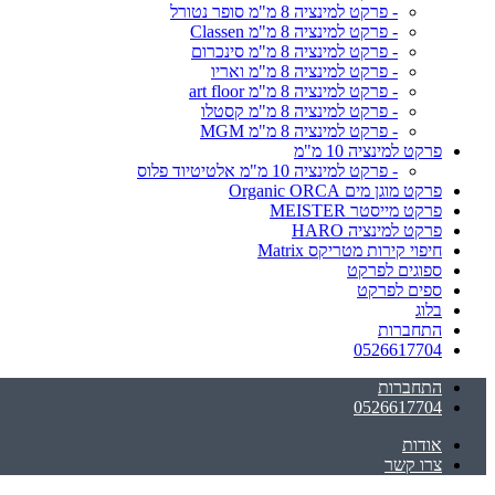
- פרקט למינציה 8 מ"מ סופר נטורל
- פרקט למינציה 8 מ"מ Classen
- פרקט למינציה 8 מ"מ סינכרום
- פרקט למינציה 8 מ"מ ואריו
- פרקט למינציה 8 מ"מ art floor
- פרקט למינציה 8 מ"מ קסטלו
- פרקט למינציה 8 מ"מ MGM
פרקט למינציה 10 מ"מ
- פרקט למינציה 10 מ"מ אלטיטיוד פלוס
פרקט מוגן מים Organic ORCA
פרקט מייסטר MEISTER
פרקט למינציה HARO
חיפוי קירות מטריקס Matrix
ספוגים לפרקט
ספים לפרקט
בלוג
התחברות
0526617704
התחברות
0526617704
אודות
צרו קשר