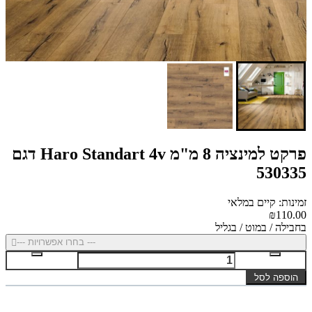
פרקט למינציה 8 מ"מ Haro Standart 4v דגם
530335
זמינות: קיים במלאי
₪110.00
בחבילה / במוט / בגליל
--- בחרו אפשרויות ---
הוספה לסל