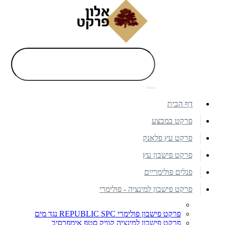
דף הבית
פרקט במבצע
פרקט עץ פלאנק
פרקט פישבון עץ
פנלים פולימריים
פרקט פישבון למינציה - פולימרי
פרקט פישבון פולימרי REPUBLIC SPC נגד מים
פרקט פישבון למינציה קוויק סטפ אימפרסיב