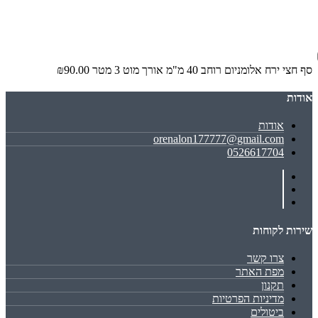
סף חצי ירח אלומניום רוחב 40 מ"מ אורך מוט 3 מטר
₪90.00
אודות
אודות
orenalon177777@gmail.com
0526617704
שירות לקוחות
צרו קשר
מפת האתר
תקנון
מדיניות הפרטיות
ביטולים