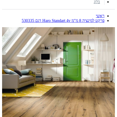
בלוג
ראשי
פרקט למינציה 8 מ"מ Haro Standart 4v דגם 530335