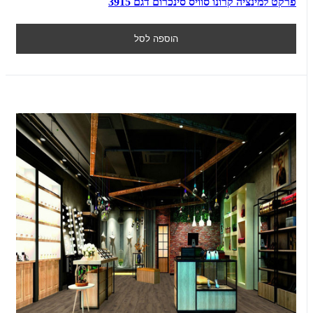
פרקט למינציה קרונו סוויס סינכרום דגם 3915
הוספה לסל