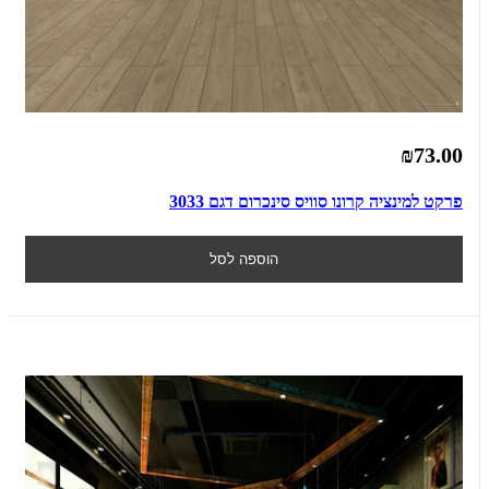
₪73.00
פרקט למינציה קרונו סוויס סינכרום דגם 3033
הוספה לסל