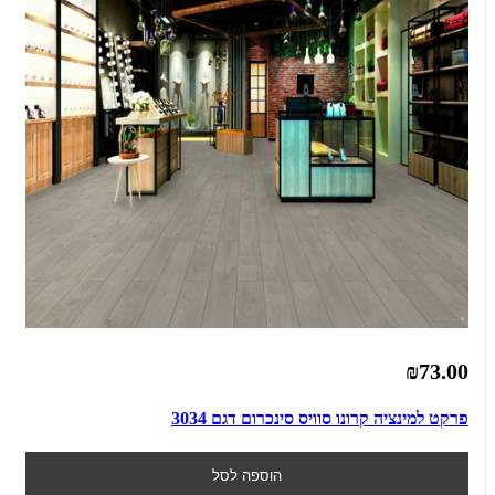
₪73.00
פרקט למינציה קרונו סוויס סינכרום דגם 3034
הוספה לסל