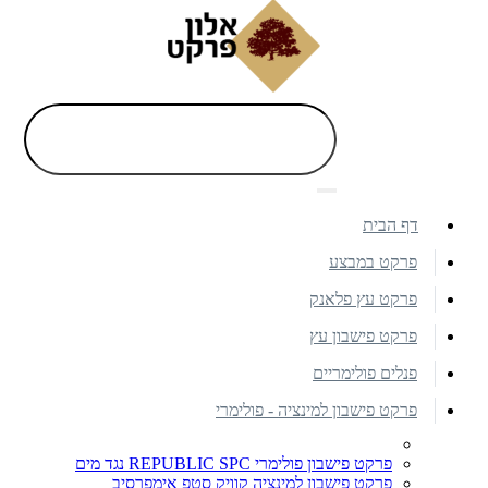
דף הבית
פרקט במבצע
פרקט עץ פלאנק
פרקט פישבון עץ
פנלים פולימריים
פרקט פישבון למינציה - פולימרי
פרקט פישבון פולימרי REPUBLIC SPC נגד מים
פרקט פישבון למינציה קוויק סטפ אימפרסיב