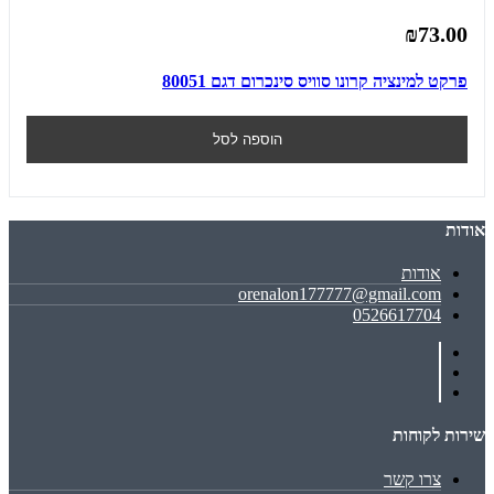
₪73.00
פרקט למינציה קרונו סוויס סינכרום דגם 80051
הוספה לסל
אודות
אודות
orenalon177777@gmail.com
0526617704
שירות לקוחות
צרו קשר