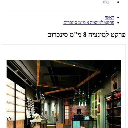
בלוג
ראשי
פרקט למינציה 8 מ"מ סינכרום
פרקט למינציה 8 מ"מ סינכרום