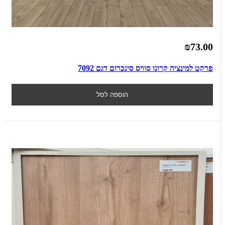
₪73.00
פרקט למינציה קרונו סוויס סינכרום דגם 7092
הוספה לסל