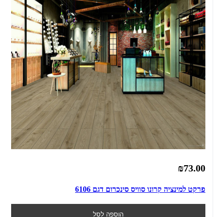
₪73.00
פרקט למינציה קרונו סוויס סינכרום דגם 6106
הוספה לסל