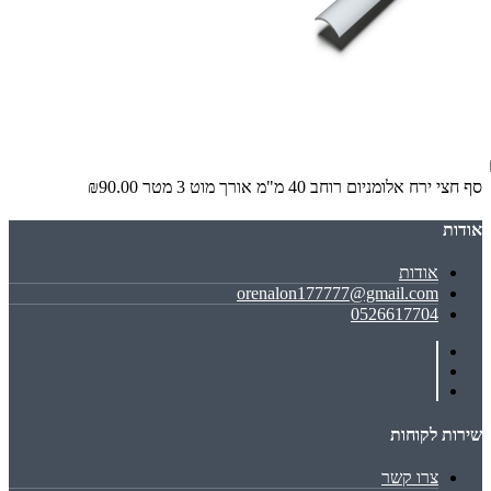
סף חצי ירח אלומניום רוחב 40 מ"מ אורך מוט 3 מטר
₪90.00
אודות
אודות
orenalon177777@gmail.com
0526617704
שירות לקוחות
צרו קשר