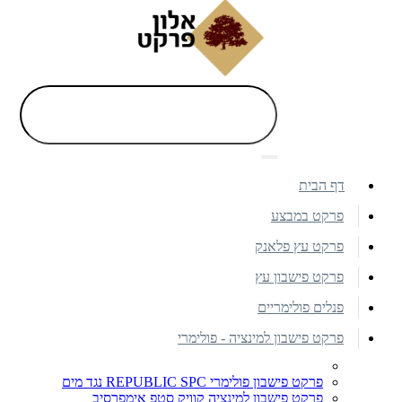
דף הבית
פרקט במבצע
פרקט עץ פלאנק
פרקט פישבון עץ
פנלים פולימריים
פרקט פישבון למינציה - פולימרי
פרקט פישבון פולימרי REPUBLIC SPC נגד מים
פרקט פישבון למינציה קוויק סטפ אימפרסיב