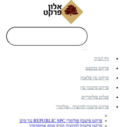
דף הבית
פרקט במבצע
פרקט עץ פלאנק
פרקט פישבון עץ
פנלים פולימריים
פרקט פישבון למינציה - פולימרי
פרקט פישבון פולימרי REPUBLIC SPC נגד מים
פרקט פישבון למינציה קוויק סטפ אימפרסיב