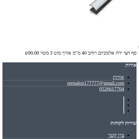
סף חצי ירח אלומניום רוחב 40 מ"מ אורך מוט 3 מטר
₪90.00
אודות
אודות
orenalon177777@gmail.com
0526617704
שירות לקוחות
צרו קשר