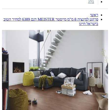
בלוג
ראשי
פרקט למינציה 8 מ"מ מייסטר MEISTER דגם 6389 למחיר הטוב
בישראל חייגו