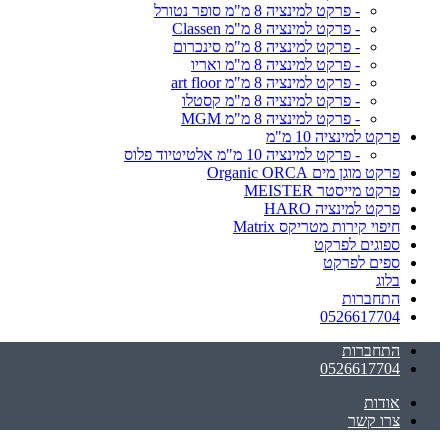
- פרקט למינציה 8 מ"מ סופר נטורל
- פרקט למינציה 8 מ"מ Classen
- פרקט למינציה 8 מ"מ סינכרום
- פרקט למינציה 8 מ"מ ואריו
- פרקט למינציה 8 מ"מ art floor
- פרקט למינציה 8 מ"מ קסטלו
- פרקט למינציה 8 מ"מ MGM
פרקט למינציה 10 מ"מ
- פרקט למינציה 10 מ"מ אלטיטיוד פלוס
פרקט מוגן מים Organic ORCA
פרקט מייסטר MEISTER
פרקט למינציה HARO
חיפוי קירות מטריקס Matrix
ספוגים לפרקט
ספים לפרקט
בלוג
התחברות
0526617704
התחברות
0526617704
אודות
צרו קשר