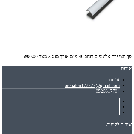
סף חצי ירח אלומניום רוחב 40 מ"מ אורך מוט 3 מטר
₪90.00
אודות
אודות
orenalon177777@gmail.com
0526617704
שירות לקוחות