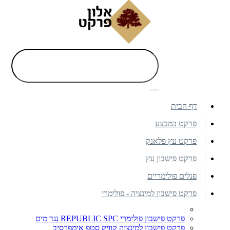
דף הבית
פרקט במבצע
פרקט עץ פלאנק
פרקט פישבון עץ
פנלים פולימריים
פרקט פישבון למינציה - פולימרי
פרקט פישבון פולימרי REPUBLIC SPC נגד מים
פרקט פישבון למינציה קוויק סטפ אימפרסיב