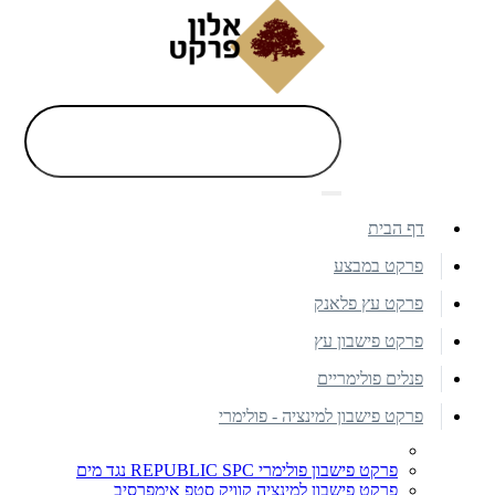
דף הבית
פרקט במבצע
פרקט עץ פלאנק
פרקט פישבון עץ
פנלים פולימריים
פרקט פישבון למינציה - פולימרי
פרקט פישבון פולימרי REPUBLIC SPC נגד מים
פרקט פישבון למינציה קוויק סטפ אימפרסיב