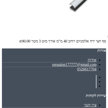
סף חצי ירח אלומניום רוחב 40 מ"מ אורך מוט 3 מטר
₪90.00
אודות
אודות
orenalon177777@gmail.com
0526617704
שירות לקוחות
צרו קשר