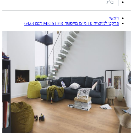
בלוג
ראשי
פרקט למינציה 10 מ"מ מייסטר MEISTER דגם 6423