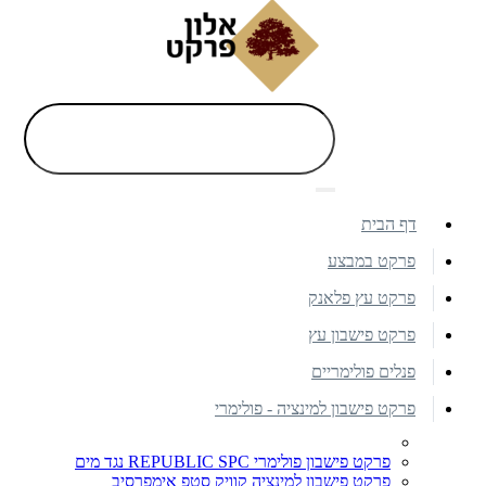
דף הבית
פרקט במבצע
פרקט עץ פלאנק
פרקט פישבון עץ
פנלים פולימריים
פרקט פישבון למינציה - פולימרי
פרקט פישבון פולימרי REPUBLIC SPC נגד מים
פרקט פישבון למינציה קוויק סטפ אימפרסיב