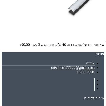
סף חצי ירח אלומניום רוחב 40 מ"מ אורך מוט 3 מטר
₪90.00
אודות
אודות
orenalon177777@gmail.com
0526617704
שירות לקוחות