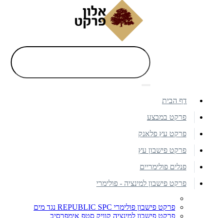
דף הבית
פרקט במבצע
פרקט עץ פלאנק
פרקט פישבון עץ
פנלים פולימריים
פרקט פישבון למינציה - פולימרי
פרקט פישבון פולימרי REPUBLIC SPC נגד מים
פרקט פישבון למינציה קוויק סטפ אימפרסיב