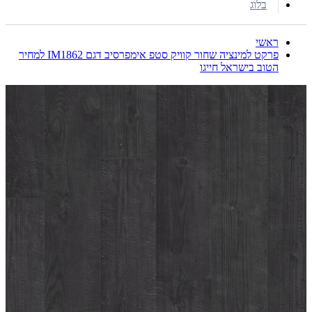
בלוג
ראשי
פרקט למינציה שחור קוויק סטפ אימפרסיב דגם IM1862 למחיר
הטוב בישראל חייגו