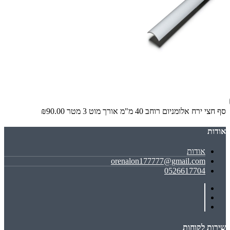
סף חצי ירח אלומניום רוחב 40 מ"מ אורך מוט 3 מטר
₪90.00
אודות
אודות
orenalon177777@gmail.com
0526617704
שירות לקוחות