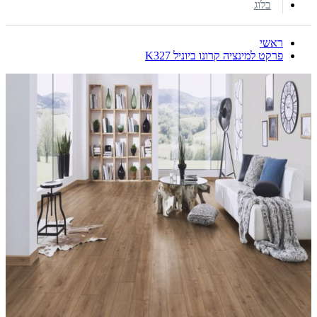
בלוג
ראשי
פרקט למינציה קרונו ביוניל K327