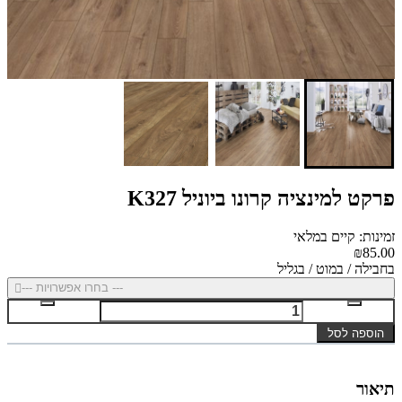
פרקט למינציה קרונו ביוניל K327
זמינות: קיים במלאי
₪85.00
בחבילה / במוט / בגליל
--- בחרו אפשרויות ---
הוספה לסל
תיאור