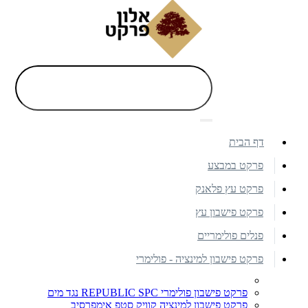
דף הבית
פרקט במבצע
פרקט עץ פלאנק
פרקט פישבון עץ
פנלים פולימריים
פרקט פישבון למינציה - פולימרי
פרקט פישבון פולימרי REPUBLIC SPC נגד מים
פרקט פישבון למינציה קוויק סטפ אימפרסיב