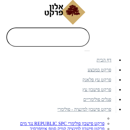
דף הבית
פרקט במבצע
פרקט עץ פלאנק
פרקט פישבון עץ
פנלים פולימריים
פרקט פישבון למינציה - פולימרי
פרקט פישבון פולימרי REPUBLIC SPC נגד מים
פרקט פישבון למינציה קוויק סטפ אימפרסיב