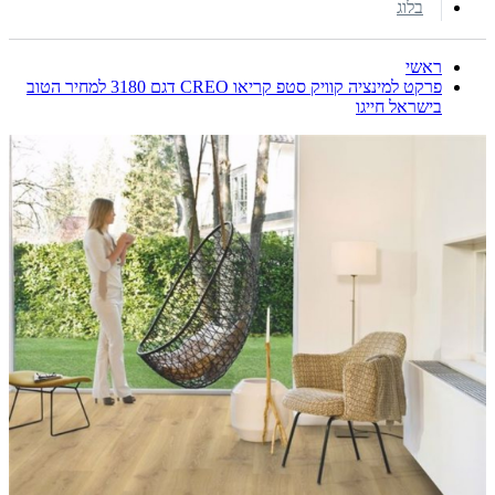
בלוג
ראשי
פרקט למינציה קוויק סטפ קריאו CREO דגם 3180 למחיר הטוב
בישראל חייגו