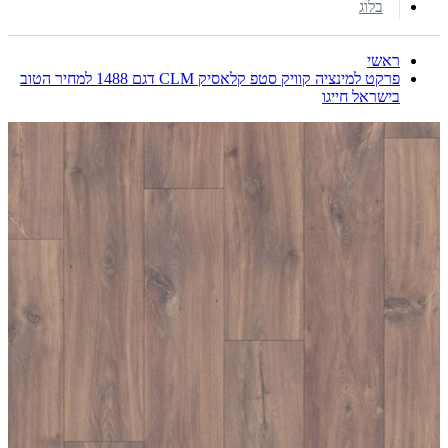
בלוג
ראשי
פרקט למינציה קוויק סטפ קלאסיק CLM דגם 1488 למחיר הטוב
בישראל חייגו