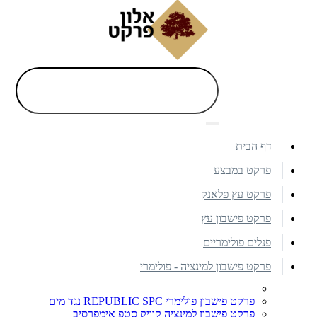
דף הבית
פרקט במבצע
פרקט עץ פלאנק
פרקט פישבון עץ
פנלים פולימריים
פרקט פישבון למינציה - פולימרי
פרקט פישבון פולימרי REPUBLIC SPC נגד מים
פרקט פישבון למינציה קוויק סטפ אימפרסיב