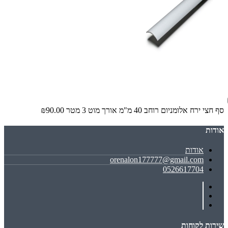
סף חצי ירח אלומניום רוחב 40 מ"מ אורך מוט 3 מטר
₪90.00
אודות
אודות
orenalon177777@gmail.com
0526617704
שירות לקוחות