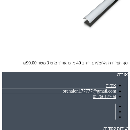
סף חצי ירח אלומניום רוחב 40 מ"מ אורך מוט 3 מטר
₪90.00
אודות
אודות
orenalon177777@gmail.com
0526617704
שירות לקוחות