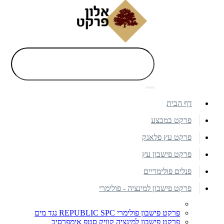
דף הבית
פרקט במבצע
פרקט עץ פלאנק
פרקט פישבון עץ
פנלים פולימריים
פרקט פישבון למינציה - פולימרי
פרקט פישבון פולימרי REPUBLIC SPC נגד מים
פרקט פישבון למינציה קוויק סטפ אימפרסיב