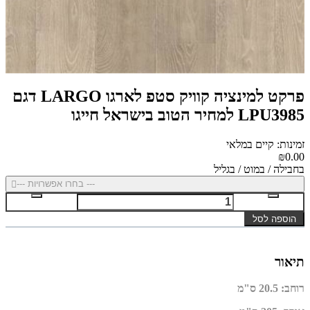
פרקט למינציה קוויק סטפ לארגו LARGO דגם
LPU3985 למחיר הטוב בישראל חייגו
זמינות: קיים במלאי
₪0.00
בחבילה / במוט / בגליל
--- בחרו אפשרויות ---
הוספה לסל
תיאור
רוחב
:
20.5 ס"מ