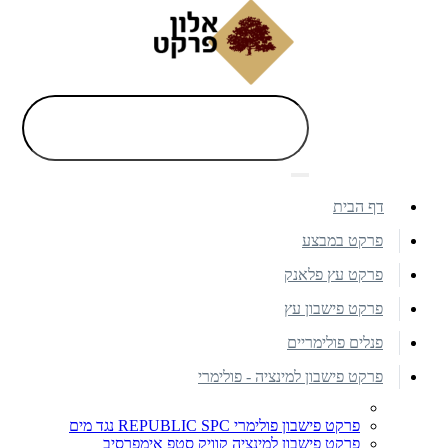
דף הבית
פרקט במבצע
פרקט עץ פלאנק
פרקט פישבון עץ
פנלים פולימריים
פרקט פישבון למינציה - פולימרי
פרקט פישבון פולימרי REPUBLIC SPC נגד מים
פרקט פישבון למינציה קוויק סטפ אימפרסיב