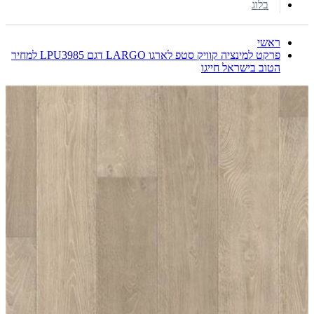
בלוג
ראשי
פרקט למינציה קוויק סטפ לארגו LARGO דגם LPU3985 למחיר
הטוב בישראל חייגו