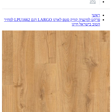
בלוג
ראשי
פרקט למינציה קוויק סטפ לארגו LARGO דגם LPU1662 למחיר
הטוב בישראל חייגו