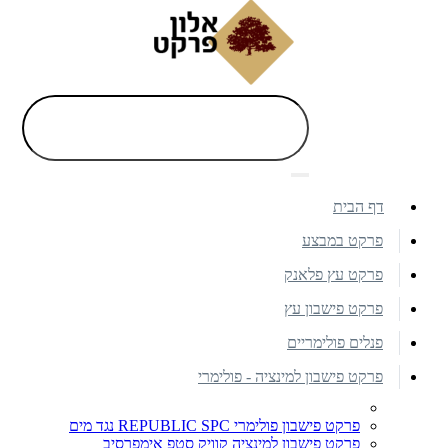
דף הבית
פרקט במבצע
פרקט עץ פלאנק
פרקט פישבון עץ
פנלים פולימריים
פרקט פישבון למינציה - פולימרי
פרקט פישבון פולימרי REPUBLIC SPC נגד מים
פרקט פישבון למינציה קוויק סטפ אימפרסיב