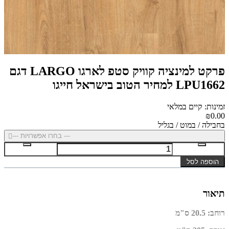
פרקט למינציה קוויק סטפ לארגו LARGO דגם
LPU1662 למחיר הטוב בישראל חייגו
זמינות: קיים במלאי
₪0.00
בחבילה / במוט / בגליל
--- בחרו אפשרויות ---
הוספה לסל
תיאור
רוחב
:
20.5 ס"מ