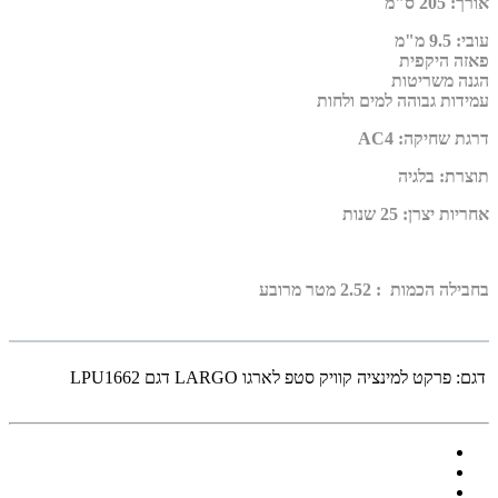
אורך
:
205 ס"מ
עובי
:
9.5 מ"מ
פאזה היקפית
הגנה משריטות
עמידות גבוהה למים ולחות
דרגת שחיקה
:
AC4
תוצרת
:
בלגיה
אחריות יצרן
:
25 שנות
בחבילה הכמות : 2.52 מטר מרובע
דגם:
פרקט למינציה קוויק סטפ לארגו LARGO דגם LPU1662