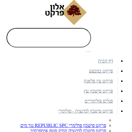
דף הבית
פרקט במבצע
פרקט עץ פלאנק
פרקט פישבון עץ
פנלים פולימריים
פרקט פישבון למינציה - פולימרי
פרקט פישבון פולימרי REPUBLIC SPC נגד מים
פרקט פישבון למינציה קוויק סטפ אימפרסיב