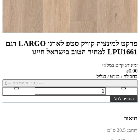
פרקט למינציה קוויק סטפ לארגו LARGO דגם
LPU1661 למחיר הטוב בישראל חייגו
זמינות: קיים במלאי
₪0.00
בחבילה / במוט / בגליל
--- בחרו אפשרויות ---
הוספה לסל
תיאור
רוחב
:
20.5 ס"מ