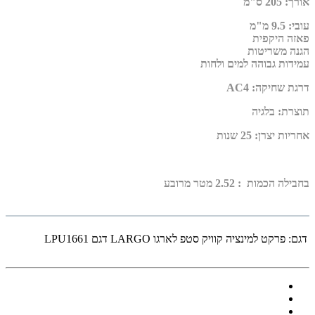
אורך
:
205 ס"מ
עובי
:
9.5 מ"מ
פאזה היקפית
הגנה משריטות
עמידות גבוהה למים ולחות
דרגת שחיקה
:
AC4
תוצרת
:
בלגיה
אחריות יצרן
:
25 שנות
בחבילה הכמות : 2.52 מטר מרובע
דגם:
פרקט למינציה קוויק סטפ לארגו LARGO דגם LPU1661