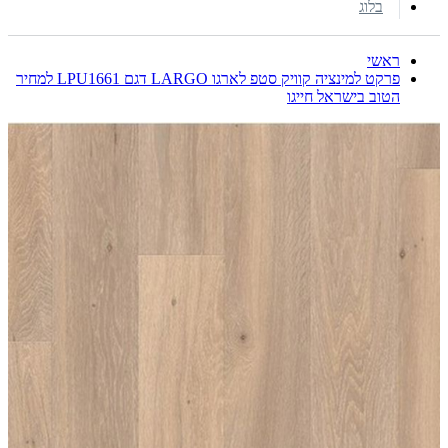
בלוג
ראשי
פרקט למינציה קוויק סטפ לארגו LARGO דגם LPU1661 למחיר
הטוב בישראל חייגו