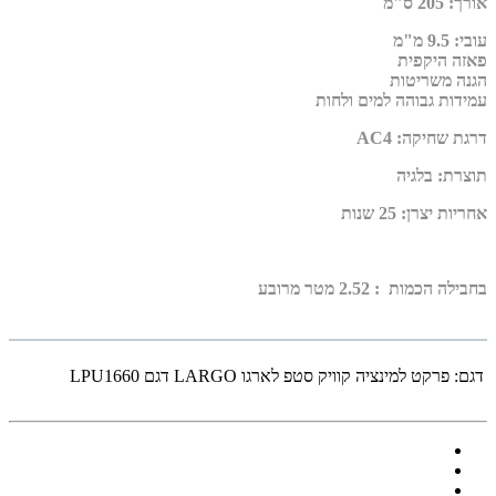
אורך
:
205 ס"מ
עובי
:
9.5 מ"מ
פאזה היקפית
הגנה משריטות
עמידות גבוהה למים ולחות
דרגת שחיקה
:
AC4
תוצרת
:
בלגיה
אחריות יצרן
:
25 שנות
בחבילה הכמות : 2.52 מטר מרובע
דגם:
פרקט למינציה קוויק סטפ לארגו LARGO דגם LPU1660