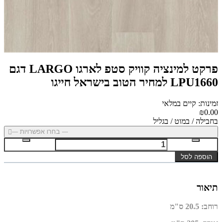
פרקט למינציה קוויק סטפ לארגו LARGO דגם
LPU1660 למחיר הטוב בישראל חייגו
זמינות: קיים במלאי
₪0.00
בחבילה / במוט / בגליל
--- בחרו אפשרויות ---
הוספה לסל
תיאור
רוחב
:
20.5 ס"מ