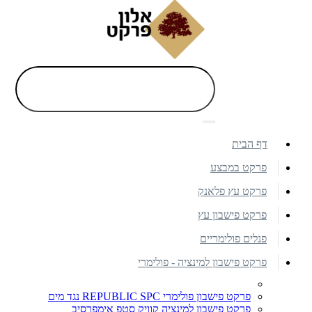
דף הבית
פרקט במבצע
פרקט עץ פלאנק
פרקט פישבון עץ
פנלים פולימריים
פרקט פישבון למינציה - פולימרי
פרקט פישבון פולימרי REPUBLIC SPC נגד מים
פרקט פישבון למינציה קוויק סטפ אימפרסיב