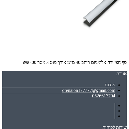
סף חצי ירח אלומניום רוחב 40 מ"מ אורך מוט 3 מטר
₪90.00
אודות
אודות
orenalon177777@gmail.com
0526617704
שירות לקוחות