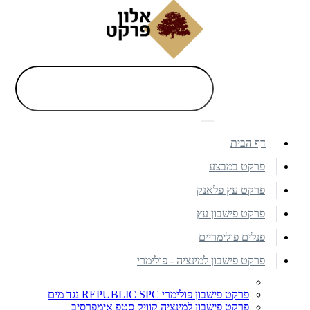
דף הבית
פרקט במבצע
פרקט עץ פלאנק
פרקט פישבון עץ
פנלים פולימריים
פרקט פישבון למינציה - פולימרי
פרקט פישבון פולימרי REPUBLIC SPC נגד מים
פרקט פישבון למינציה קוויק סטפ אימפרסיב