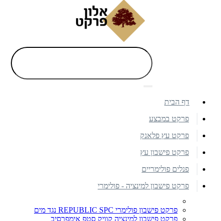
דף הבית
פרקט במבצע
פרקט עץ פלאנק
פרקט פישבון עץ
פנלים פולימריים
פרקט פישבון למינציה - פולימרי
פרקט פישבון פולימרי REPUBLIC SPC נגד מים
פרקט פישבון למינציה קוויק סטפ אימפרסיב