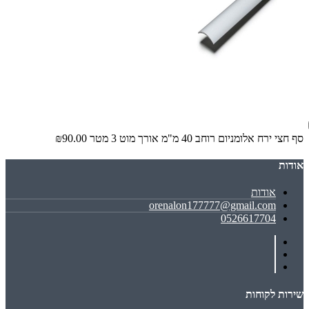
סף חצי ירח אלומניום רוחב 40 מ"מ אורך מוט 3 מטר
₪90.00
אודות
אודות
orenalon177777@gmail.com
0526617704
שירות לקוחות