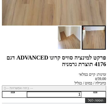
פרקט למינציה סוויס קרונו ADVANCED דגם
4176 תוצרת גרמניה
זמינות: קיים במלאי
₪59.00
בחבילה / במוט / בגליל
--- בחרו אפשרויות ---
הוספה לסל