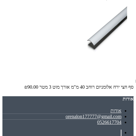
סף חצי ירח אלומניום רוחב 40 מ"מ אורך מוט 3 מטר
₪90.00
אודות
אודות
orenalon177777@gmail.com
0526617704