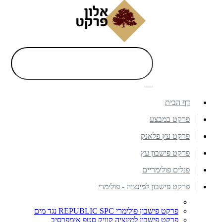
דף הבית
פרקט במבצע
פרקט עץ פלאנק
פרקט פישבון עץ
פנלים פולימריים
פרקט פישבון למינציה - פולימרי
פרקט פישבון פולימרי REPUBLIC SPC נגד מים
פרקט פישבון למינציה קוויק סטפ אימפרסיב