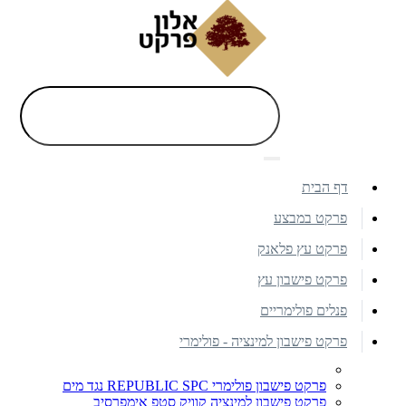
דף הבית
פרקט במבצע
פרקט עץ פלאנק
פרקט פישבון עץ
פנלים פולימריים
פרקט פישבון למינציה - פולימרי
פרקט פישבון פולימרי REPUBLIC SPC נגד מים
פרקט פישבון למינציה קוויק סטפ אימפרסיב