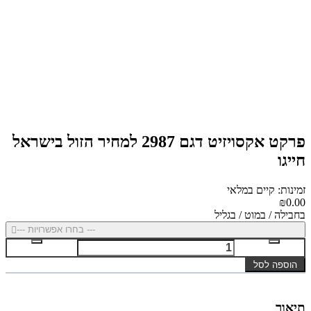
פרקט אקסויזיט דגם 2987 למחיר הזול בישראל
חייגו
זמינות: קיים במלאי
₪0.00
בחבילה / במוט / בגליל
--- בחרו אפשרויות ---
הוספה לסל
תיאור