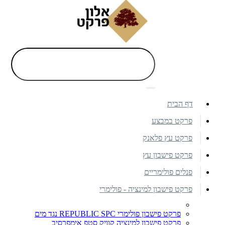
דף הבית
פרקט במבצע
פרקט עץ פלאנק
פרקט פישבון עץ
פנלים פולימריים
פרקט פישבון למינציה - פולימרי
פרקט פישבון פולימרי REPUBLIC SPC נגד מים
פרקט פישבון למינציה קוויק סטפ אימפרסיב