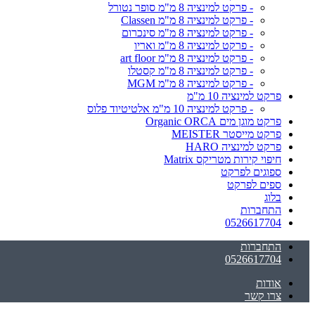
- פרקט למינציה 8 מ"מ סופר נטורל
- פרקט למינציה 8 מ"מ Classen
- פרקט למינציה 8 מ"מ סינכרום
- פרקט למינציה 8 מ"מ ואריו
- פרקט למינציה 8 מ"מ art floor
- פרקט למינציה 8 מ"מ קסטלו
- פרקט למינציה 8 מ"מ MGM
פרקט למינציה 10 מ"מ
- פרקט למינציה 10 מ"מ אלטיטיוד פלוס
פרקט מוגן מים Organic ORCA
פרקט מייסטר MEISTER
פרקט למינציה HARO
חיפוי קירות מטריקס Matrix
ספוגים לפרקט
ספים לפרקט
בלוג
התחברות
0526617704
התחברות
0526617704
אודות
צרו קשר