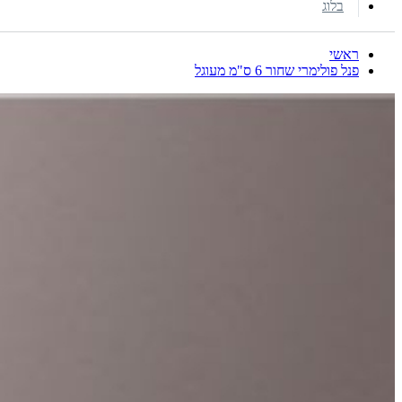
בלוג
ראשי
פנל פולימרי שחור 6 ס"מ מעוגל