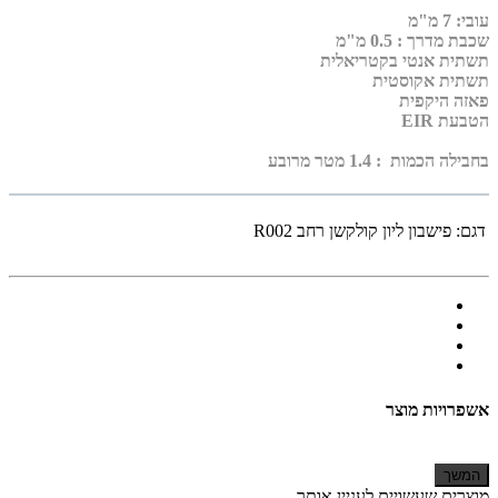
עובי
:
7 מ"מ
שכבת מדרך :
0.5 מ"מ
תשתית אנטי בקטריאלית
תשתית אקוסטית
פאזה היקפית
הטבעת EIR
בחבילה הכמות : 1.4 מטר מרובע
דגם:
פישבון ליון קולקשן רחב R002
אשפרויות מוצר
המשך
מוצרים שעשויים לעניין אותך