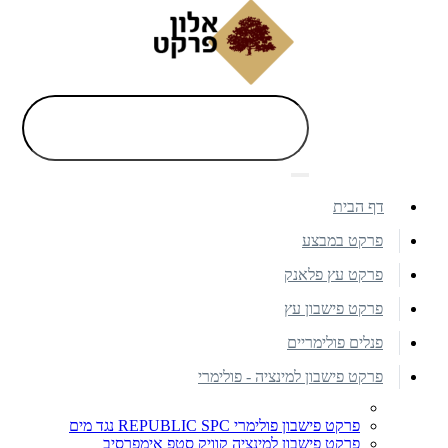
דף הבית
פרקט במבצע
פרקט עץ פלאנק
פרקט פישבון עץ
פנלים פולימריים
פרקט פישבון למינציה - פולימרי
פרקט פישבון פולימרי REPUBLIC SPC נגד מים
פרקט פישבון למינציה קוויק סטפ אימפרסיב