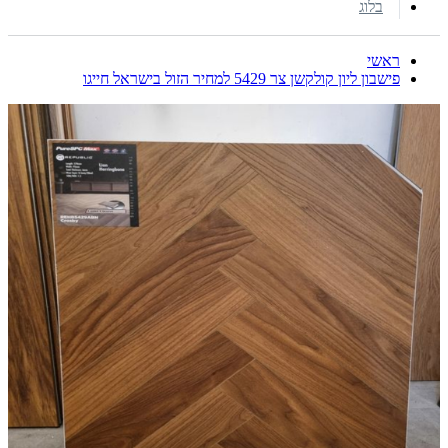
בלוג
ראשי
פישבון ליון קולקשן צר 5429 למחיר הזול בישראל חייגו