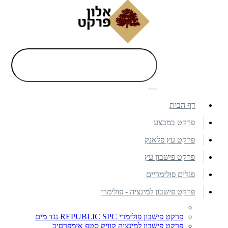
דף הבית
פרקט במבצע
פרקט עץ פלאנק
פרקט פישבון עץ
פנלים פולימריים
פרקט פישבון למינציה - פולימרי
פרקט פישבון פולימרי REPUBLIC SPC נגד מים
פרקט פישבון למינציה קוויק סטפ אימפרסיב