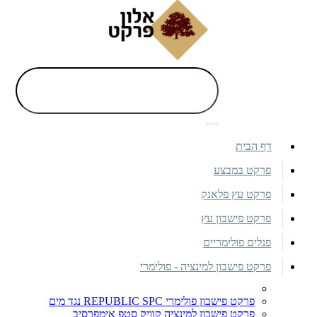
דף הבית
פרקט במבצע
פרקט עץ פלאנק
פרקט פישבון עץ
פנלים פולימריים
פרקט פישבון למינציה - פולימרי
פרקט פישבון פולימרי REPUBLIC SPC נגד מים
פרקט פישבון למינציה קוויק סטפ אימפרסיב