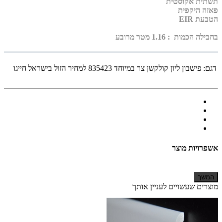
תשתית אקוסטית
פאזה היקפית
הטבעת EIR
בחבילה הכמות : 1.16 מטר מרובע
דגם:
פישבון ליון קולקשן צר במיוחד 835423 למחיר הזול בישראל חייגו
אשפרויות מוצר
המשך
מוצרים שעשויים לעניין אותך