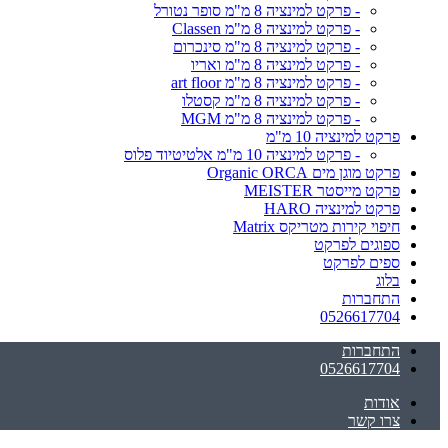
- פרקט למינציה 8 מ"מ סופר נטורל
- פרקט למינציה 8 מ"מ Classen
- פרקט למינציה 8 מ"מ סינכרום
- פרקט למינציה 8 מ"מ ואריו
- פרקט למינציה 8 מ"מ art floor
- פרקט למינציה 8 מ"מ קסטלו
- פרקט למינציה 8 מ"מ MGM
פרקט למינציה 10 מ"מ
- פרקט למינציה 10 מ"מ אלטיטיוד פלוס
פרקט מוגן מים Organic ORCA
פרקט מייסטר MEISTER
פרקט למינציה HARO
חיפוי קירות מטריקס Matrix
ספוגים לפרקט
ספים לפרקט
בלוג
התחברות
0526617704
התחברות
0526617704
אודות
צרו קשר