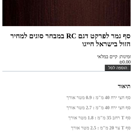
סף גמר לפרקט דגם RC במבחר סוגים למחיר
הזול בישראל חייגו
זמינות: קיים במלאי
₪0.00
הוספה לסל
תיאור
סף חצי ירח 40 מ"מ : 0.9 מטר אורך
סף חצי ירח 40 מ"מ : 2.7 מטר אורך
סף T רחב 35 מ"מ : 1.8 מטר אורך
סף T צר 20 מ"מ : 2.5 מטר אורך