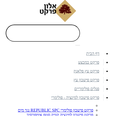
דף הבית
פרקט במבצע
פרקט עץ פלאנק
פרקט פישבון עץ
פנלים פולימריים
פרקט פישבון למינציה - פולימרי
פרקט פישבון פולימרי REPUBLIC SPC נגד מים
פרקט פישבון למינציה קוויק סטפ אימפרסיב