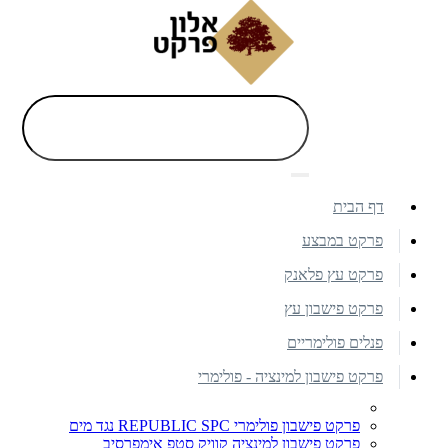
דף הבית
פרקט במבצע
פרקט עץ פלאנק
פרקט פישבון עץ
פנלים פולימריים
פרקט פישבון למינציה - פולימרי
פרקט פישבון פולימרי REPUBLIC SPC נגד מים
פרקט פישבון למינציה קוויק סטפ אימפרסיב