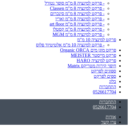
- פרקט למינציה 8 מ"מ סופר נטורל
- פרקט למינציה 8 מ"מ Classen
- פרקט למינציה 8 מ"מ סינכרום
- פרקט למינציה 8 מ"מ ואריו
- פרקט למינציה 8 מ"מ art floor
- פרקט למינציה 8 מ"מ קסטלו
- פרקט למינציה 8 מ"מ MGM
פרקט למינציה 10 מ"מ
- פרקט למינציה 10 מ"מ אלטיטיוד פלוס
פרקט מוגן מים Organic ORCA
פרקט מייסטר MEISTER
פרקט למינציה HARO
חיפוי קירות מטריקס Matrix
ספוגים לפרקט
ספים לפרקט
בלוג
התחברות
0526617704
התחברות
0526617704
אודות
צרו קשר