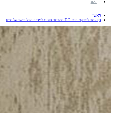
בלוג
ראשי
סף גמר לפרקט דגם DG במבחר סוגים למחיר הזול בישראל חייגו