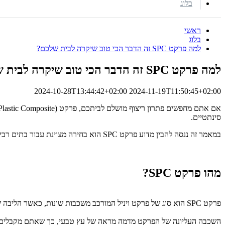
בלוג
ראשי
בלוג
למה פרקט SPC זה הדבר הכי טוב שיקרה לבית שלכם?
למה פרקט SPC זה הדבר הכי טוב שיקרה לבית שלכם?
2024-10-28T13:44:42+02:00
2024-11-19T11:50:45+02:00
אם אתם מחפשים פתרון ריצוף מושלם לביתכם, פרקט SPC (Stone Plastic Composite) עשוי להיות התשובה שחיפשתם.
סינתטיים.
במאמר זה ננסה להבין מדוע פרקט SPC הוא בחירה מצוינת עבור בתים רבים ומדוע חשוב להשאיר את ההתקנה שלו למקצוענים.
מהו פרקט SPC?
פרקט SPC הוא סוג של פרקט ויניל המורכב משכבות שונות, כאשר הליבה שלו עשויה מתרכובת של אבן גיר ופולימרים. שילוב זה מעניק לפרקט תכונות ייחודיות שהופכות אותו לאטרקטיבי במיוחד לבעלי בתים.
השכבה העליונה של הפרקט מדמה מראה של עץ טבעי, כך שאתם מקבלים 