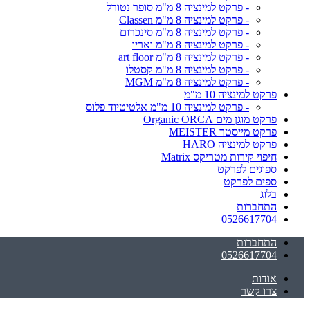
- פרקט למינציה 8 מ"מ סופר נטורל
- פרקט למינציה 8 מ"מ Classen
- פרקט למינציה 8 מ"מ סינכרום
- פרקט למינציה 8 מ"מ ואריו
- פרקט למינציה 8 מ"מ art floor
- פרקט למינציה 8 מ"מ קסטלו
- פרקט למינציה 8 מ"מ MGM
פרקט למינציה 10 מ"מ
- פרקט למינציה 10 מ"מ אלטיטיוד פלוס
פרקט מוגן מים Organic ORCA
פרקט מייסטר MEISTER
פרקט למינציה HARO
חיפוי קירות מטריקס Matrix
ספוגים לפרקט
ספים לפרקט
בלוג
התחברות
0526617704
התחברות
0526617704
אודות
צרו קשר