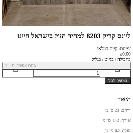
ליונס קריק 8203 למחיר הזול בישראל חייגו
זמינות: קיים במלאי
₪0.00
בחבילה / במוט / בגליל
--- בחרו אפשרויות ---
הוספה לסל
תיאור
רוחב
:
23 ס"מ
אורך
:
152 ס"מ
עובי
: 6.5
מ"מ