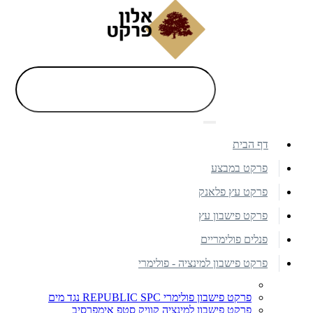
דף הבית
פרקט במבצע
פרקט עץ פלאנק
פרקט פישבון עץ
פנלים פולימריים
פרקט פישבון למינציה - פולימרי
פרקט פישבון פולימרי REPUBLIC SPC נגד מים
פרקט פישבון למינציה קוויק סטפ אימפרסיב