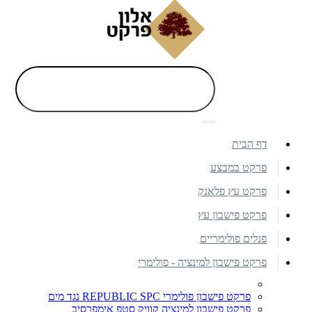
דף הבית
פרקט במבצע
פרקט עץ פלאנק
פרקט פישבון עץ
פנלים פולימריים
פרקט פישבון למינציה - פולימרי
פרקט פישבון פולימרי REPUBLIC SPC נגד מים
פרקט פישבון למינציה קוויק סטפ אימפרסיב