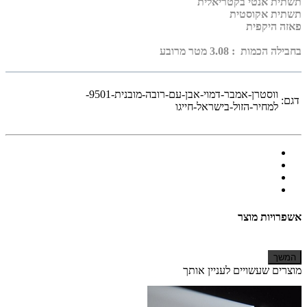
תשתית אנטי בקטריאלית
תשתית אקוסטית
פאזה היקפית
בחבילה הכמות : 3.08 מטר מרובע
ווסטרן-אמבר-דמוי-אבן-עם-רובה-מובנית-9501-
דגם:
למחיר-הזול-בישראל-חייגו
אשפרויות מוצר
המשך
מוצרים שעשויים לעניין אותך