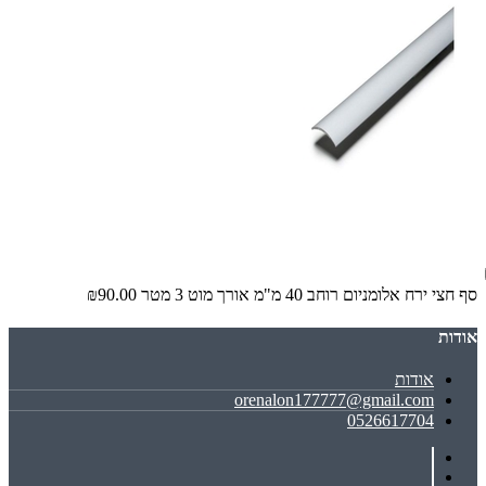
סף חצי ירח אלומניום רוחב 40 מ"מ אורך מוט 3 מטר
₪90.00
אודות
אודות
orenalon177777@gmail.com
0526617704