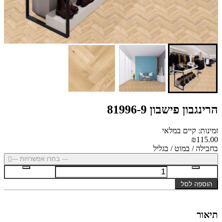
הרינגבון פישבון 81996-9
זמינות: קיים במלאי
₪115.00
בחבילה / במוט / בגליל
--- בחרו אפשרויות ---
הוספה לסל
תיאור