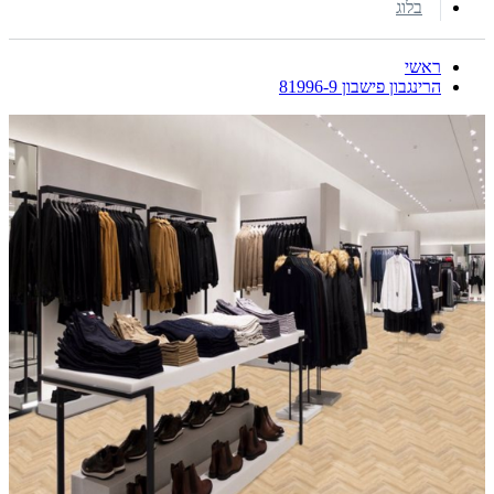
בלוג
ראשי
הרינגבון פישבון 81996-9