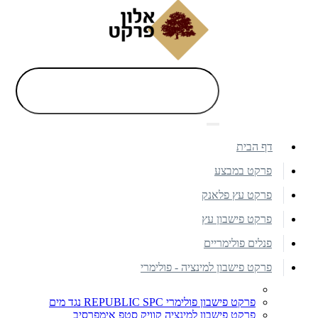
דף הבית
פרקט במבצע
פרקט עץ פלאנק
פרקט פישבון עץ
פנלים פולימריים
פרקט פישבון למינציה - פולימרי
פרקט פישבון פולימרי REPUBLIC SPC נגד מים
פרקט פישבון למינציה קוויק סטפ אימפרסיב