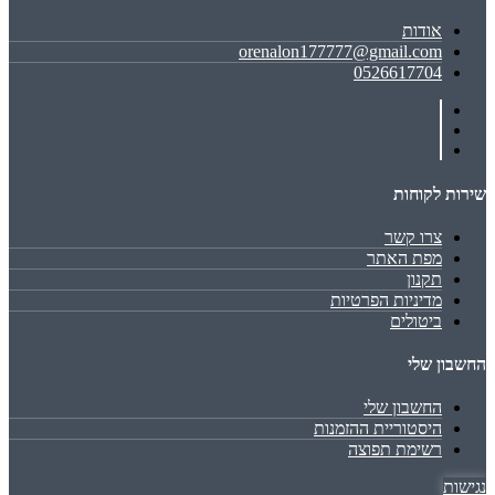
אודות
orenalon177777@gmail.com
0526617704
שירות לקוחות
צרו קשר
מפת האתר
תקנון
מדיניות הפרטיות
ביטולים
החשבון שלי
החשבון שלי
היסטוריית ההזמנות
רשימת תפוצה
נגישות