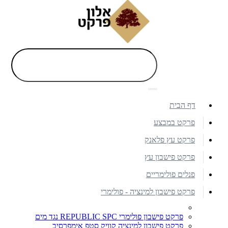
דף הבית
פרקט במבצע
פרקט עץ פלאנק
פרקט פישבון עץ
פנלים פולימריים
פרקט פישבון למינציה - פולימרי
פרקט פישבון פולימרי REPUBLIC SPC נגד מים
פרקט פישבון למינציה קוויק סטפ אימפרסיב